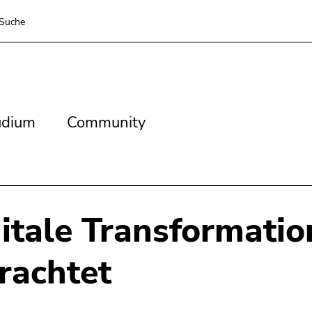
Suche
dium
Community
udium
Community
itale Transformatio
rachtet