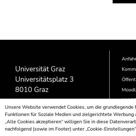
Beginn
Ende
Ende
des
dieses
dieses
Seitenbereichs:
Seitenbereichs.
Seitenbereichs.
Anfahr
Zusatzinformationen:
Zur
Zur
Universität Graz
Kommu
Übersicht
Übersicht
Universitätsplatz 3
der
der
Öffent
Seitenbereiche
Seitenbereiche
8010 Graz
Moodl
UNIGR
Unsere Website verwendet Cookies, um die grundlegende Fu
Funktionen für Soziale Medien und zielgerichtete Werbung a
„Alle Cookies akzeptieren“ willigen Sie in diese Datenvera
nachfolgend (sowie im Footer) unter „Cookie-Einstellungen“