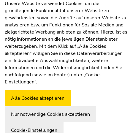
Kommunikation und Öffentlichkeitsarbeit
Unsere Website verwendet Cookies, um die
grundlegende Funktionalität unserer Website zu
Moodle
gewährleisten sowie die Zugriffe auf unserer Website zu
UNIGRAZonline
analysieren bzw. um Funktionen für Soziale Medien und
Impressum
zielgerichtete Werbung anbieten zu können. Hierzu ist es
Datenschutzerklärung
nötig Informationen an die jeweiligen Dienstanbieter
Cookie-Einstellungen
weiterzugeben. Mit dem Klick auf „Alle Cookies
Barrierefreiheitserklärung
akzeptieren“ willigen Sie in diese Datenverarbeitungen
ein. Individuelle Auswahlmöglichkeiten, weitere
Informationen und die Widerrufsmöglichkeit finden Sie
nachfolgend (sowie im Footer) unter „Cookie-
Wetterstation
Uni Graz
Einstellungen“.
Alle Cookies akzeptieren
Nur notwendige Cookies akzeptieren
Cookie-Einstellungen
Zur Übersicht der Seitenbereiche
Beginn des Seitenbereichs:
Ende dieses Seitenbereichs.