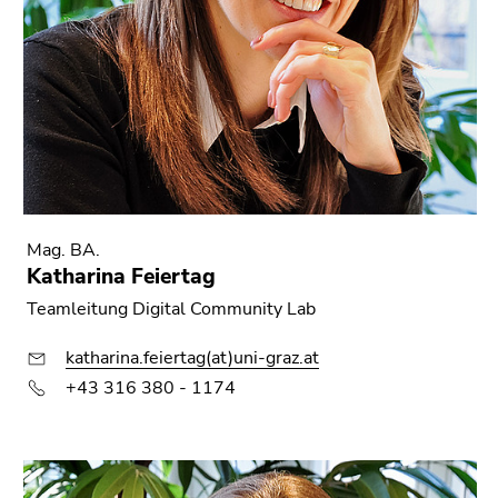
Seitenbereichs.
Zur
Übersicht
der
Seitenbereiche
Mag. BA.
Katharina Feiertag
Teamleitung Digital Community Lab
katharina.feiertag(at)uni-graz.at
+43 316 380 - 1174