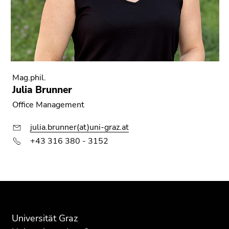
Mag.phil.
Julia Brunner
Office Management
julia.brunner(at)uni-graz.at
+43 316 380 - 3152
Beginn
Ende
Ende
des
dieses
dieses
Seitenbereichs:
Seitenbereichs.
Seitenbereichs.
Zusatzinformationen:
Zur
Zur
Universität Graz