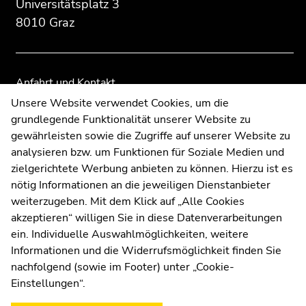
Übersicht
Übersicht
Universitätsplatz 3
der
der
8010 Graz
Seitenbereiche
Seitenbereiche
Anfahrt und Kontakt
Kommunikation und Öffentlichkeitsarbeit
Unsere Website verwendet Cookies, um die
grundlegende Funktionalität unserer Website zu
Moodle
gewährleisten sowie die Zugriffe auf unserer Website zu
UNIGRAZonline
analysieren bzw. um Funktionen für Soziale Medien und
Impressum
zielgerichtete Werbung anbieten zu können. Hierzu ist es
Datenschutzerklärung
nötig Informationen an die jeweiligen Dienstanbieter
Cookie-Einstellungen
weiterzugeben. Mit dem Klick auf „Alle Cookies
Barrierefreiheitserklärung
akzeptieren“ willigen Sie in diese Datenverarbeitungen
ein. Individuelle Auswahlmöglichkeiten, weitere
Informationen und die Widerrufsmöglichkeit finden Sie
nachfolgend (sowie im Footer) unter „Cookie-
Wetterstation
Uni Graz
Einstellungen“.