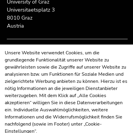
University of Graz
Additional
section.
section.
information:
Go
Go
Universitaetsplatz 3
to
to
8010 Graz
overview
overview
Austria
of
of
page
page
sections
sections
Contact
Unsere Website verwendet Cookies, um die
grundlegende Funktionalität unserer Website zu
Web Editors
gewährleisten sowie die Zugriffe auf unserer Website zu
Moodle
analysieren bzw. um Funktionen für Soziale Medien und
UNIGRAZonline
zielgerichtete Werbung anbieten zu können. Hierzu ist es
Imprint
nötig Informationen an die jeweiligen Dienstanbieter
Data Protection Declaration
weiterzugeben. Mit dem Klick auf „Alle Cookies
Accessibility Declaration
akzeptieren“ willigen Sie in diese Datenverarbeitungen
ein. Individuelle Auswahlmöglichkeiten, weitere
Informationen und die Widerrufsmöglichkeit finden Sie
nachfolgend (sowie im Footer) unter „Cookie-
Weatherstation
Uni Graz
Einstellungen“.